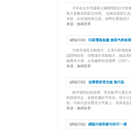
今年在台中市森林公園辦理的台中燈會
致大多數居民駐足拍照。 這個花燈是弘
奇想，以祈福樹為主題，由學生重新設計，
來源：
無碼世界
[
網版印刷
]
印刷電路板廠 搶搭汽車板
汽車市場長大動能大，台系印刷電路板
認證時刻長，但戰場生長動能大，物品周
板務求大增，台系廠商包含燿華（2367）、F
來源：
無碼世界
[
網版印刷
]
佳興雷射背光板 無污染
經半個世紀的改變，背光板早已廣泛使
的貨源充足，金額也趨於平民化，現今已
刻，印刷式是在壓克力平板上，用具高反射
來源：
無碼世界
[
網版印刷
]
網版印刷和影印的不一樣