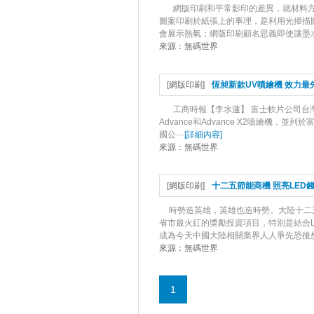
網版印刷和平常影印的差異，就材料方
圖案印刷於紙張上的事理，是利用光掃描
會展示熱氣；網版印刷顧名思義即使讓墨水
來源：
無碼世界
[
網版印刷
]
恆昶新款UV噴繪機 效力最
工商時報【李水蓮】 富士軟片公司台灣總代理
Advance和Advance X2噴繪機，
國公···
[
詳細內容
]
來源：
無碼世界
[
網版印刷
]
十二五節能商機 照亮LED
時勢造英雄，英雄也造時勢。大陸十二
省市最火紅的獎勵投資項目，特別是結合L
成為今天中國大陸相關業界人人爭先恐後想
來源：
無碼世界
1