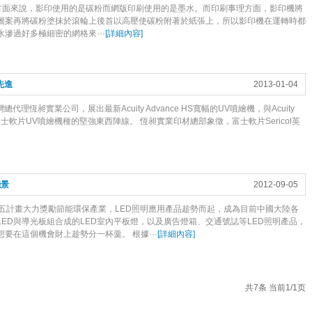
面來說，影印使用的是碳粉而網版印刷使用的是墨水。而印刷事理方面，影印機將
圖案再將碳粉塗抹於滾輪上後首以高壓使碳粉附著於紙張上，所以影印機在運轉時都
滲過好多極細密的網格來···
[
詳細內容
]
先進
2013-01-04
恆昶實業公司，展出最新Acuity Advance HS寬幅的UV噴繪機，與Acuity
並列於富士軟片UV噴繪機種的堅強東西陣線。 恆昶實業印材總部象徵，富士軟片Sericol英
錢景
2012-09-05
五計畫大力獎勵節能環保產業，LED照明應用產品趁勢而起，成為目前中國大陸各
ED與導光板組合成的LED室內平板燈，以及廣告燈箱、交通號誌等LED照明產品，
要在這個機會財上趁勢分一杯羹。 根據···
[
詳細內容
]
共7条 当前1/1页