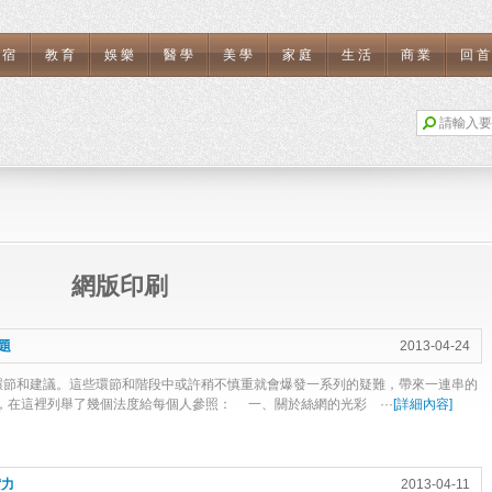
住宿
教育
娛樂
醫學
美學
家庭
生活
商業
回
網版印刷
題
2013-04-24
節和建議。這些環節和階段中或許稍不慎重就會爆發一系列的疑難，帶來一連串的
在這裡列舉了幾個法度給每個人參照： 一、關於絲網的光彩 ···
[
詳細內容
]
實力
2013-04-11