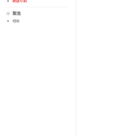
網版印刷
製造
棧板