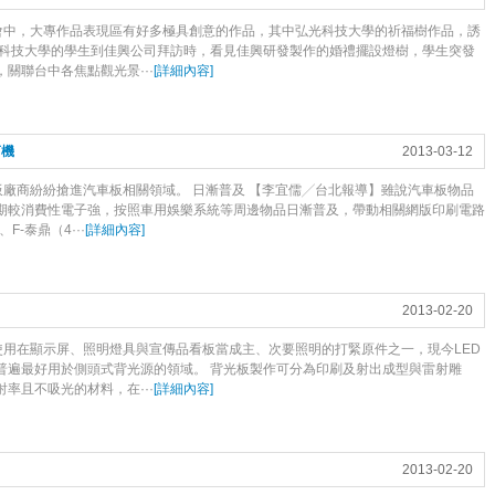
中，大專作品表現區有好多極具創意的作品，其中弘光科技大學的祈福樹作品，誘
光科技大學的學生到佳興公司拜訪時，看見佳興研發製作的婚禮擺設燈樹，學生突發
關聯台中各焦點觀光景···
[
詳細內容
]
商機
2013-03-12
廠商紛紛搶進汽車板相關領域。 日漸普及 【李宜儒╱台北報導】雖說汽車板物品
期較消費性電子強，按照車用娛樂系統等周邊物品日漸普及，帶動相關網版印刷電路
-泰鼎（4···
[
詳細內容
]
2013-02-20
用在顯示屏、照明燈具與宣傳品看板當成主、次要照明的打緊原件之一，現今LED
普遍最好用於側頭式背光源的領域。 背光板製作可分為印刷及射出成型與雷射雕
率且不吸光的材料，在···
[
詳細內容
]
2013-02-20