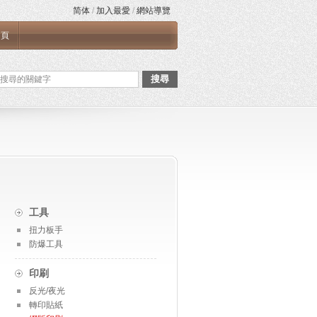
简体
/
加入最愛
/
網站導覽
首頁
搜尋
工具
扭力板手
防爆工具
印刷
反光/夜光
轉印貼紙