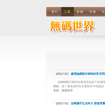
運行
工業
食物
衣物
[
網版印刷
]
處理絲網版印刷時的常見問
絲網網版印刷的生產源流包括了多個環
關鍵。為了避免我們在生產顛末中犯錯誤，
來源：
無碼世界
[
網版印刷
]
佳興攜手弘光科大 燈會秀