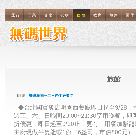
運行
工業
食物
衣物
住宿
教育
娛樂
醫學
旅館
[
旅館
]
樂透星期一二三純住房優待
◆台北國賓飯店明園西餐廳即日起至9/28
週五、六、日晚間20:00~21:30享用晚餐，即
折優惠，即日起至9/30止，更有「用餐加贈
主廚現做半隻龍蝦1份（6盎司，市價800元