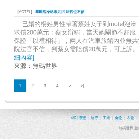
[
MOTEL
]
摩鐵泡澡絕未共浴 法官也不信
已婚的楊姓男性帶著蔡姓女子到motel泡澡，
求償200萬元；蔡女辯稱，當天她關節不舒服，
保證「以禮相待」，兩人在汽車旅館內並無共
院法官不信，判蔡女需賠償20萬元，可上訴。 
細內容
]
來源：
無碼世界
1
2
3
4
>
>|
網站導覽
|
運行
|
工業
|
食物
|
衣物
|
無碼世界 版權所有