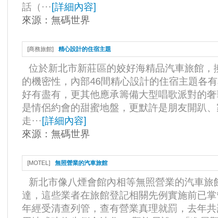
話（···
[
詳細內容
]
來源：
無碼世界
[
商務旅館
]
精心設計的住宿主題
位於新北市新莊區的姣好海精品汽車旅館，
的機密性，內部46間精心設計的住宿主題各
好有盡有，更其他應承籌備大型唱歌派對的奢
是情侶約會的甜蜜地盤，更默許是朋友開趴
走···
[
詳細內容
]
來源：
無碼世界
[
MOTEL
]
無照營業的汽車旅館
新北市像八煙會館內相等無照營業的汽車旅
達，這些業者在旅館登記相關先例實施前已掌
年經受清查列管，查有營業真理就罰，去年共