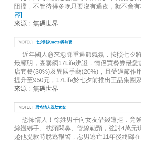
阻擋，不管待得多晚只要沒有過夜，就不會有客
容
]
來源：
無碼世界
[
MOTEL
]
七夕到來motel券熱賣
近年國人愈來愈睇重過節氣氛，按照七夕將
最顯明，團購網17Life辨證，情侶買餐券最愛
店套餐(30%)及異國手藝(20%)，且受過節
提升至950元，17Life於七夕前推出王品集團系
來源：
無碼世界
[
MOTEL
]
恐怖情人洗劫女友
恐怖情人！徐姓男子向女友借錢遭拒，竟強綁
絲襪綁手、枕頭悶鼻、管線勒頸，強討4萬元
趁他提款時脫逃報警，惡男逃亡11年後終歸