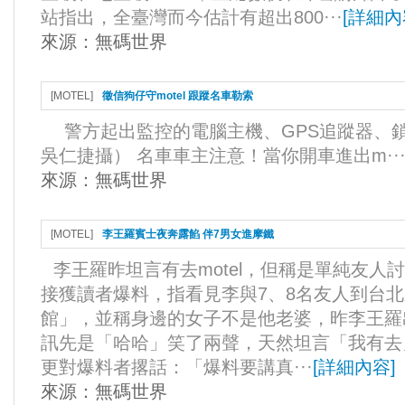
站指出，全臺灣而今估計有超出800···
[
詳細內
來源：
無碼世界
[
MOTEL
]
徵信狗仔守motel 跟蹤名車勒索
警方起出監控的電腦主機、GPS追蹤器、鎖
吳仁捷攝） 名車車主注意！當你開車進出m··
來源：
無碼世界
[
MOTEL
]
李王羅賓士夜奔露餡 伴7男女進摩鐵
李王羅昨坦言有去motel，但稱是單純友人
接獲讀者爆料，指看見李與7、8名友人到台
館」，並稱身邊的女子不是他老婆，昨李王羅
訊先是「哈哈」笑了兩聲，天然坦言「我有去
更對爆料者撂話：「爆料要講真···
[
詳細內容
]
來源：
無碼世界