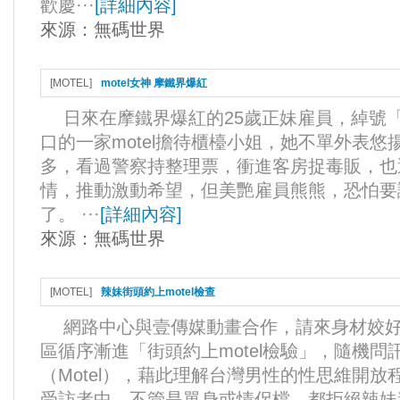
歡慶···
[
詳細內容
]
來源：
無碼世界
[
MOTEL
]
motel女神 摩鐵界爆紅
日來在摩鐵界爆紅的25歲正妹雇員，綽號
口的一家motel擔待櫃檯小姐，她不單外表悠
多，看過警察持整理票，衝進客房捉毒販，也
情，推動激動希望，但美艷雇員熊熊，恐怕要
了。 ···
[
詳細內容
]
來源：
無碼世界
[
MOTEL
]
辣妹街頭約上motel檢查
網路中心與壹傳媒動畫合作，請來身材姣好
區循序漸進「街頭約上motel檢驗」，隨機
（Motel），藉此理解台灣男性的性思維開
受訪者中，不管是單身或情侶檔，都拒絕辣妹邀