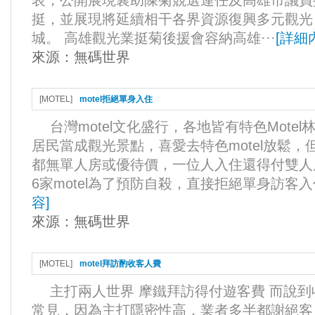
表，公開展現襄助陳菊競選連任及高雄市議員
挺，並展現將延續相干各界資源復興多元觀光
城。 高雄觀光業挺菊後援會容納高雄···
[
詳細
來源：
無碼世界
[
MOTEL
]
motel拒絕單身入住
台灣motel文化盛行，各地皆有特色Mote
居民當成觀光景點，喜愛去特色motel放鬆，但
都無單人房或優待價，一位人入住還得付雙人
6家motel為了預防自殺，直接拒絕單身訪客入
容
]
來源：
無碼世界
[
MOTEL
]
motel拜訪酌收客人費
主打兩人世界 摩鐵拜訪得付遊客費 而說
常見，因為主打隱密性高，業者多半都謝絕客