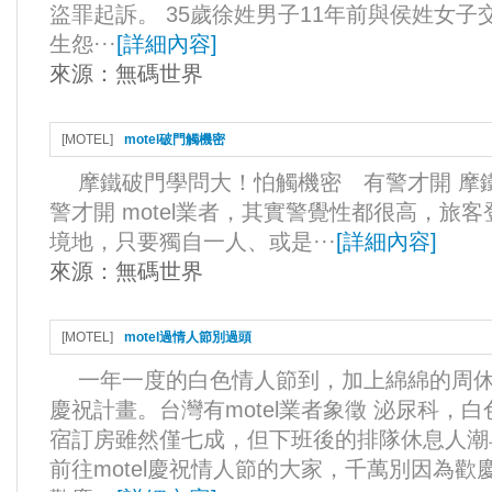
盜罪起訴。 35歲徐姓男子11年前與侯姓女
生怨···
[
詳細內容
]
來源：
無碼世界
[
MOTEL
]
motel破門觸機密
摩鐵破門學問大！怕觸機密 有警才開 摩
警才開 motel業者，其實警覺性都很高，旅
境地，只要獨自一人、或是···
[
詳細內容
]
來源：
無碼世界
[
MOTEL
]
motel過情人節別過頭
一年一度的白色情人節到，加上綿綿的周休
慶祝計畫。台灣有motel業者象徵 泌尿科，
宿訂房雖然僅七成，但下班後的排隊休息人潮
前往motel慶祝情人節的大家，千萬別因為