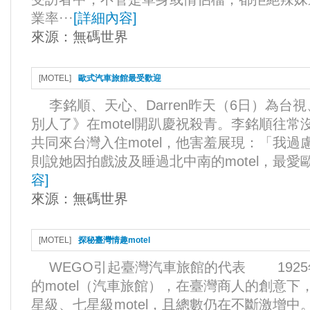
業率···
[
詳細內容
]
來源：
無碼世界
[
MOTEL
]
歐式汽車旅館最受歡迎
李銘順、天心、Darren昨天（6日）為台
別人了》在motel開趴慶祝殺青。李銘順往常沒
共同來台灣入住motel，他害羞展現：「我
則說她因拍戲波及睡過北中南的motel，最愛歐
容
]
來源：
無碼世界
[
MOTEL
]
探秘臺灣情趣motel
WEGO引起臺灣汽車旅館的代表 192
的motel（汽車旅館），在臺灣商人的創意
星級、七星級motel，且總數仍在不斷激增中