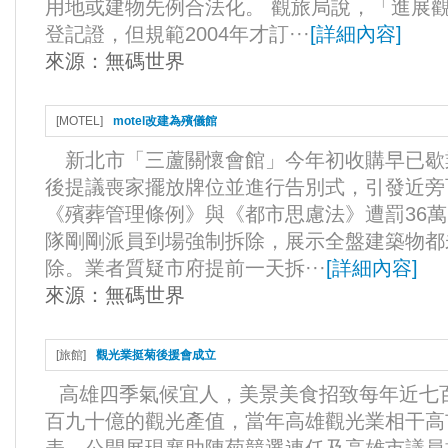
用地或建物先例合法化。 觀旅局說，「進展
登記證，但規範2004年才訂···
[
詳細內容
]
來源：
無碼世界
[
MOTEL
]
motel改建為殯儀館
新北市「三蘆關懷會館」今年初收購早已歇
後提議喪家擺放牌位並進行告別式，引發近旁
《殯葬管理條例》與《都市思慮法》遭罰36
隊剛剛派員到場強制拆除，展示全盤建築物都
除。業者質疑市府提前一天拆···
[
詳細內容
]
來源：
無碼世界
[
旅館
]
觀光業挺菊後援會成立
高雄四季氣候宜人，美景美食招致每年近七
百九十億的觀光產值，當年高雄觀光業相干高