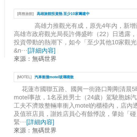
[
商務旅館
]
高雄旅館投資熱 至少10家籌建中
高雄力推觀光有成，原先4年內，新增商
高雄市政府觀光局長許傳盛昨（22）日透露
投資帶動的熱潮下，如今「至少其他10家觀
&n···
[
詳細內容
]
來源：
無碼世界
[
MOTEL
]
汽車衝撞motel玻璃噴散
花蓮市國聯五路、國興一街路口剛剛清晨5
motel事故，1名巫姓男士（24歲）駕駛胞姊
工夫不濟致整輛車衝入motel的櫃檯內，店
及值班店員，謝姓店員心有餘悸說，肇始「碰
緊···
[
詳細內容
]
來源：
無碼世界