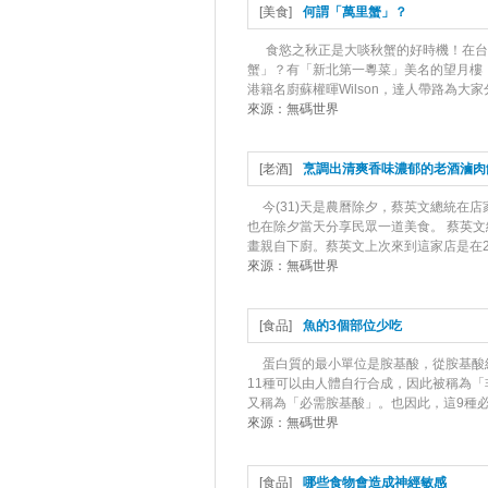
[
美食
]
何謂「萬里蟹」？
食慾之秋正是大啖秋蟹的好時機！在台
蟹」？有「新北第一粵菜」美名的望月樓，
港籍名廚蘇權暉Wilson，達人帶路為大家
來源：
無碼世界
[
老酒
]
烹調出清爽香味濃郁的老酒滷肉
今(31)天是農曆除夕，蔡英文總統
也在除夕當天分享民眾一道美食。 蔡英
畫親自下廚。蔡英文上次來到這家店是在20
來源：
無碼世界
[
食品
]
魚的3個部位少吃
蛋白質的最小單位是胺基酸，從胺基酸
11種可以由人體自行合成，因此被稱為
又稱為「必需胺基酸」。也因此，這9種必
來源：
無碼世界
[
食品
]
哪些食物會造成神經敏感