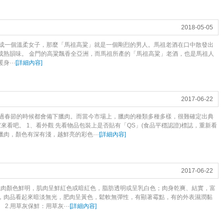
2018-05-05
成一個溫柔女子，那麼「馬祖高粱」就是一個剛烈的男人。馬祖老酒在口中散發出
成熟韻味。 金門的高粱飄香全亞洲，而馬祖所產的「馬祖高粱」老酒，也是馬祖人
···
[
詳細內容
]
2017-06-22
過春節的時候都會備下臘肉。而當今市場上，臘肉的種類多種多樣，很難確定出典
來看吧。 1、看外觀 先看物品包裝上是否貼有「QS」(食品平穩認證)標誌，重新看
肉，顏色有深有淺，越鮮亮的彩色···
[
詳細內容
]
2017-06-22
的臘肉顏色鮮明，肌肉呈鮮紅色或暗紅色，脂肪透明或呈乳白色；肉身乾爽、結實，富
，肉品看起來暗淡無光，肥肉呈黃色，鬆軟無彈性，有顯著霉點，有的外表濕潤黏
2.用草灰保鮮：用草灰···
[
詳細內容
]