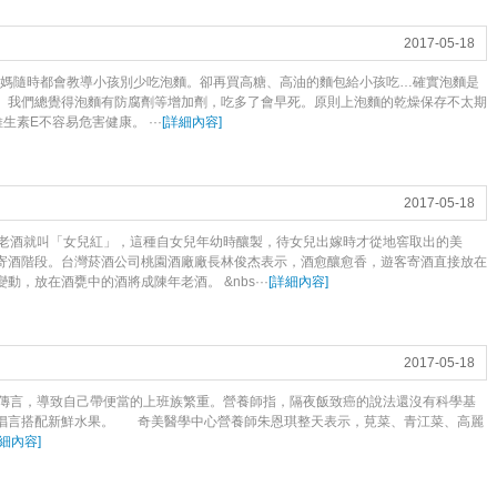
2017-05-18
爸媽隨時都會教導小孩別少吃泡麵。卻再買高糖、高油的麵包給小孩吃…確實泡麵是
。我們總覺得泡麵有防腐劑等增加劑，吃多了會早死。原則上泡麵的乾燥保存不太期
素E不容易危害健康。 ···
[
詳細內容
]
2017-05-18
老酒就叫「女兒紅」，這種自女兒年幼時釀製，待女兒出嫁時才從地窖取出的美
寄酒階段。台灣菸酒公司桃園酒廠廠長林俊杰表示，酒愈釀愈香，遊客寄酒直接放在
，放在酒甕中的酒將成陳年老酒。 &nbs···
[
詳細內容
]
2017-05-18
傳言，導致自己帶便當的上班族繁重。營養師指，隔夜飯致癌的說法還沒有科學基
倡言搭配新鮮水果。 奇美醫學中心營養師朱恩琪整天表示，莧菜、青江菜、高麗
細內容
]