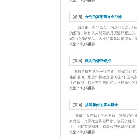
來源：
無碼世界
[
老酒
]
金門的高粱飄香全亞洲
如果把「金門高粱」的溫順口感比喻
的酒香，猶如男人隨著歲月沉澱所產生的
家家必備的單品，天冷時常拿出來潤喉、暖身
來源：
無碼世界
[
臘肉
]
臘肉的儲存絕招
臘肉是很常見的一種年貨，每家每戶在
雅的臘肉。那麼怎樣確定臘肉呢?下面大家
生產日期，接著重新看彩色，扭轉廠家的臘
來源：
無碼世界
[
臘肉
]
挑選臘肉的基本概念
臘肉 1.溫潤黏手的不要買：質量好
有彈性，指壓後無顯著凹痕。劣質的臘肉
手。同時有哈喇味，有腐敗或氨臭的氣味。 
來源：
無碼世界