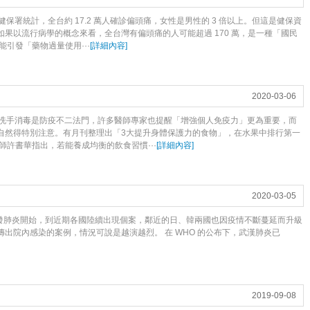
保署統計，全台約 17.2 萬人確診偏頭痛，女性是男性的 3 倍以上。但這是健保資
果以流行病學的概念來看，全台灣有偏頭痛的人可能超過 170 萬，是一種「國民
引發「藥物過量使用···
[
詳細內容
]
2020-03-06
洗手消毒是防疫不二法門，許多醫師專家也提醒「增強個人免疫力」更為重要，而
自然得特別注意。有月刊整理出「3大提升身體保護力的食物」，在水果中排行第一
師許書華指出，若能養成均衡的飲食習慣···
[
詳細內容
]
2020-03-05
爆發肺炎開始，到近期各國陸續出現個案，鄰近的日、韓兩國也因疫情不斷蔓延而升級
出院內感染的案例，情況可說是越演越烈。 在 WHO 的公布下，武漢肺炎已
2019-09-08