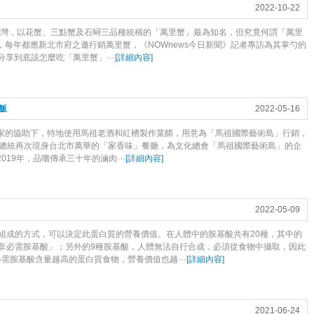
2022-10-22
灣，以花蟹、三點蟹及石蟳三品種統稱的「萬里蟹」最為知名，但究竟何謂「萬里
每年都應新北市府之邀行銷萬里蟹，《NOWnews今日新聞》記者專訪為其掌勺的
分享到底該怎麼吃「萬里蟹」···
[
詳細內容
]
飯
2022-05-16
在店家的協助下，特地使用馬祖老酒和紅槽製作菜餚，用意為「馬祖國際藝術島」行銷，
文總統再次現身台北市萬華的「家香味」餐廳，為文化總會「馬祖國際藝術島」的企
19年，品嚐傳承三十年的滷肉···
[
詳細內容
]
2022-05-09
組成的方式，可以決定此蛋白質的營養價值。在人體中的胺基酸共有20種，其中的
「非必需胺基酸」；另外的9種胺基酸，人體無法自行合成，必須從食物中攝取，因此
需胺基酸含量越高的蛋白質食物，營養價值也越···
[
詳細內容
]
2021-06-24