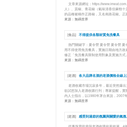
文章來源網址：https://www.imea
人）、貢椒、青花椒（氣味清香但麻勁十
的品種被稱作正路椒，又名南路花椒。正路
來源：
無碼世界
[
食品
]
不得提供各類材質免洗餐具
熱門關鍵字：夏令營 夏令營 夏令營 
用不得使用免洗餐具，實施日期由地方政
修正「免洗餐具限制使用對象及實施方式」
來源：
無碼世界
[
老酒
]
各大品牌名酒的老酒價格全線上
老酒收藏市場沉寂多年，最近突然爆出
欲試想加入老酒收購行列；專家提醒，實
內人士指出，以1980年茅台來說，2007年
來源：
無碼世界
[
老酒
]
感受到過節的氛圍與關愛的氣氛
從事珠寶批發與老酒收購的黃鎮洲，4