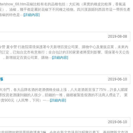
t.com.tw/show_68.htm花椒比較有名的品種包括：大紅袍（果實的種皮比較厚，香氣逼
足）、油椒，幾乎都是屬於花椒下不同種之植物。四川漢源縣到西昌市這一帶所生產
椒的特色是···
[
詳細內容
]
2019-08-08
夏令營 夏令營 行政院環境保護署今天新增百貨公司業、購物中心及量販店業，未來內
府訂定，已知台北市有意推行；全台估計約330家業者將受到影響。環保署今天公告
，新增規定百貨公司業、購物···
[
詳細內容
]
漲
2019-06-10
大冷門，各大品牌名酒的老酒價格全線上漲，八大老酒甚至漲了75%，許多人躍躍
際投資老酒賺到錢的人很少，賠錢的一堆，錢都被製造假酒的不法商人撈走了。 業
賣900元（人民幣，下同）一···
[
詳細內容
]
2019-06-10
年前捐贈故鄉苗栗縣救護車1輛，今年在新北市議員許昭興引薦下，再捐贈新北市消