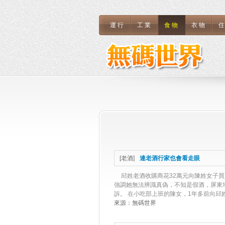
運行
工業
食物
衣物
[
老酒
]
連老酒行家也會看走眼
邱姓老酒收購商花32萬元向陳姓女子
強調她無法辨識真偽，不知是假酒，屏東
訴。 在小吃部上班的陳女，1年多前向邱姓
來源：
無碼世界