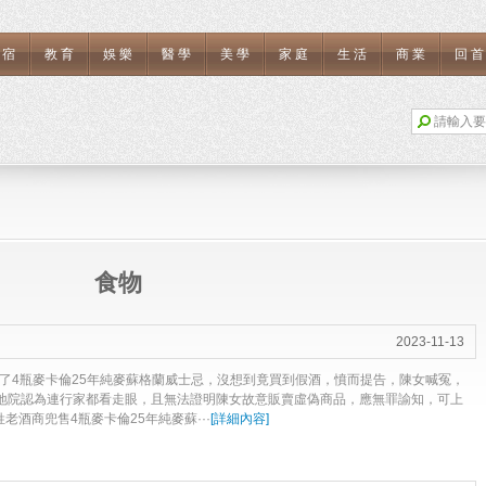
住宿
教育
娛樂
醫學
美學
家庭
生活
商業
回
食物
2023-11-13
買了4瓶麥卡倫25年純麥蘇格蘭威士忌，沒想到竟買到假酒，憤而提告，陳女喊冤，
地院認為連行家都看走眼，且無法證明陳女故意販賣虛偽商品，應無罪諭知，可上
老酒商兜售4瓶麥卡倫25年純麥蘇···
[
詳細內容
]