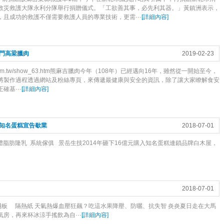
救災救護大隊永利分隊舉行捐贈儀式。「工欲善其事，必先利其器。」黃鎮洲表示，
且成功的救護不僅需要救護人員的專業技術，更需···
[
詳細內容
]
門高梁臘肉
2019-02-23
at.com.tw/show_63.htm熊麻吉臘肉今年（108年）已經邁向16年，雖然從一開始至今，
將製作過程透過網站及粉絲專頁，來傳遞最健康與安全的資訊，除了讓大家瞭解食安
基···
[
詳細內容
]
知名蛋糕宣告歇業
2018-07-01
體脂肪隆乳 系統傢俱 景岳生技2014年砸下16億元購入知名蛋糕連鎖品牌白木屋，
2018-07-01
信 棧板 隔熱紙 天氣熱爆血壓狂飆？吃這水果降壓、防曬、抗失智 炎炎夏日走在大馬
房，再來杯冰涼手搖飲為自···
[
詳細內容
]