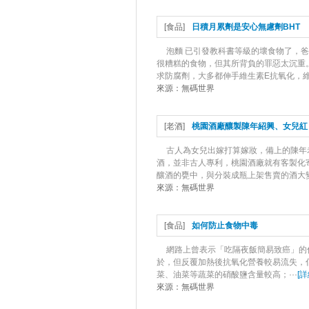
[
食品
]
日積月累劑是安心無慮劑BHT
泡麵 已引發教科書等級的壞食物了，
很糟糕的食物，但其所背負的罪惡太沉重
求防腐劑，大多都伸手維生素E抗氧化，維生
來源：
無碼世界
[
老酒
]
桃園酒廠釀製陳年紹興、女兒紅
古人為女兒出嫁打算嫁妝，備上的陳年
酒，並非古人專利，桃園酒廠就有客製化
釀酒的甕中，與分裝成瓶上架售賣的酒大變動
來源：
無碼世界
[
食品
]
如何防止食物中毒
網路上曾表示「吃隔夜飯簡易致癌」的
於，但反覆加熱後抗氧化營養較易流失，
菜、油菜等蔬菜的硝酸鹽含量較高；···
[
詳
來源：
無碼世界