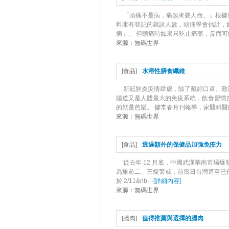
「頭痛不是病，痛起來要人命。」根據健
料庫有登記的就診人數，頭痛學會估計，如
病」。 但頭痛時如果只吃止痛藥，反而可能
來源：
無碼世界
[
食品
]
水溶性膳食纖維
新冠肺炎疫情肆虐，除了戴好口罩、勤
腸道又是人體最大的免疫系統，飲食習慣
的就是芭樂。 據常春月刊報導，家醫科醫
來源：
無碼世界
[
食品
]
透過額外的保健品加強免疫力
從去年 12 月底，中國武漢華南市場
為旅遊二、三級警戒，前幾日台灣甚至已傳
於 2/11&nb···
[
詳細內容
]
來源：
無碼世界
[
臘肉
]
值得推薦與選擇的臘肉