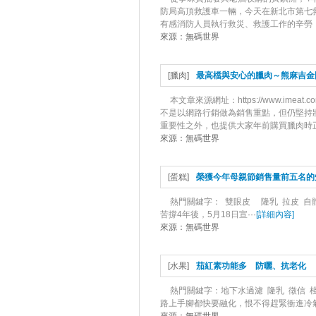
防局高頂救護車一輛，今天在新北市第七
有感消防人員執行救災、救護工作的辛勞，
來源：
無碼世界
[
臘肉
]
最高檔與安心的臘肉～熊麻吉金
本文章來源網址：https://www.ime
不是以網路行銷做為銷售重點，但仍堅持
重要性之外，也提供大家年前購買臘肉時正確
來源：
無碼世界
[
蛋糕
]
榮獲今年母親節銷售量前五名的
熱門關鍵字： 雙眼皮 隆乳 拉皮 自
苦撐4年後，5月18日宣···
[
詳細內容
]
來源：
無碼世界
[
水果
]
茄紅素功能多 防曬、抗老化
​ 熱門關鍵字：地下水過濾 隆乳 徵
路上手腳都快要融化，恨不得趕緊衝進冷氣