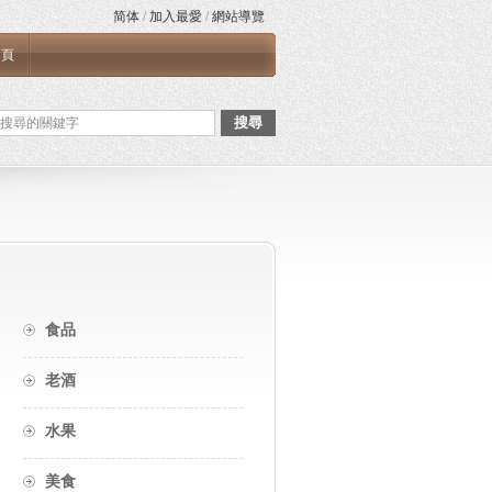
简体
/
加入最愛
/
網站導覽
首頁
搜尋
食品
老酒
水果
美食