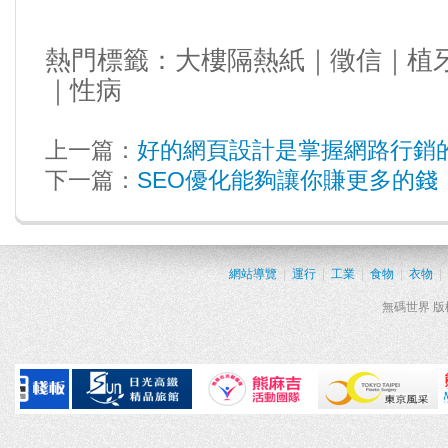
熱門標籤：
大樓隔熱紙
｜
徵信
｜
植
｜
性病
上一篇：
好的網頁設計是掌握網路行銷
下一篇：
SEO優化能夠讓你賺更多的錢
網站導覽
|
運行
|
工業
|
食物
|
衣物
|
無碼世界 版權所有